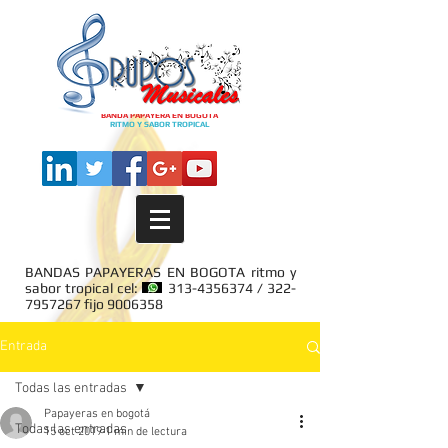
BANDA PAPAYERA EN BOGOTA
RITMO Y SABOR TROPICAL
BANDAS PAPAYERAS EN BOGOTA ritmo y
sabor tropical cel:
313-4356374
/
322-
7957267
fijo
9006358
Entrada
Todas las entradas
Papayeras en bogotá
Todas las entradas
15 oct 2019
1 min de lectura