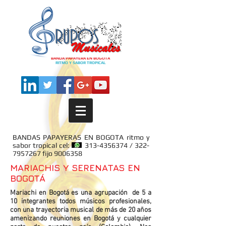
BANDA PAPAYERA EN BOGOTA
RITMO Y SABOR TROPICAL
BANDAS PAPAYERAS EN BOGOTA ritmo y
sabor tropical cel:
313-4356374
/
322-
7957267
fijo
9006358
MARIACHIS Y SERENATAS EN
BOGOTÁ
Mariachi en Bogotá es una agrupación de 5 a
10 integrantes todos músicos profesionales,
con una trayectoria musical de más de 20 años
amenizando reuniones en Bogotá y cualquier