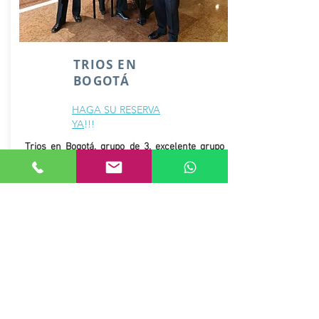
TRIOS EN
BOGOTÁ
HAGA SU RESERVA
YA
!!!
Trios en Bogotá, grupo de 3. excelente grupo
musical interpretando boleros
clásicos
especial para cumpleaños,
bufete
,
serenatas. le llegamos al
corazón
.
TRÍOS EN BOGOTÁ
Excelentes Precios
Puntualidad y Buena Presentación
VIDEOS