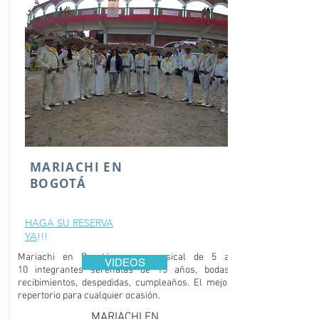
MARIACHI EN
BOGOTÁ
HAGA SU RESERVA
YA
!!!
Mariachi en Bogotá, grupo musical de 5 a
VIDEOS
10 integrantes serenatas de 15 años, bodas.
recibimientos, despedidas, cumpleaños. El mejor
repertorio para cualquier ocasión.
MARIACHI EN