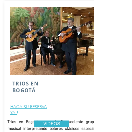
TRIOS EN
BOGOTÁ
HAGA SU RESERVA
YA!
!!
Trios en Bogotá, grupo de 3. excelente grupo
VIDEOS
musical interpretando boleros
clásicos
especial