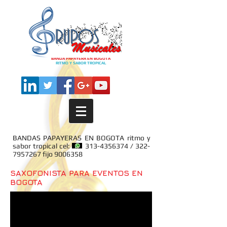
BANDA PAPAYERA EN BOGOTA
RITMO Y SABOR TROPICAL
BANDAS PAPAYERAS EN BOGOTA ritmo y
sabor tropical cel:
313-4356374
/
322-
7957267
fijo
9006358
SAXOFONISTA PARA EVENTOS EN
BOGOTA