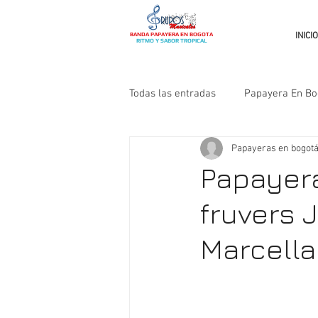
INICIO
BANDA PAPAYERA EN BOGOTA
RITMO Y SABOR TROPICAL
Todas las entradas
Papayera En Bo
Papayeras en bogot
Papayera
fruvers 
Marcella