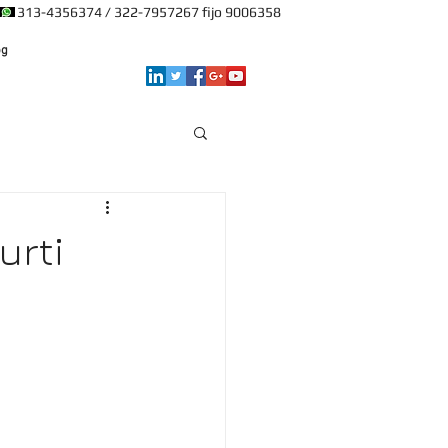
: 313-4356374 / 322-7957267 fijo 9006358
og
urti
y